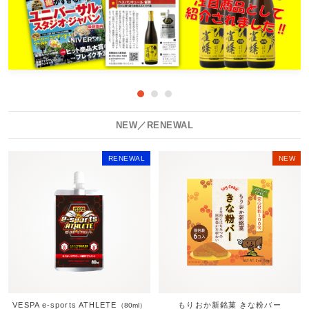
Prev
N
1
2
3
NEW／RENEWAL
RENEWAL
NEW
VESPA e-sports ATHLETE
もりおか新銘菓 きな粉バー
（80ml）