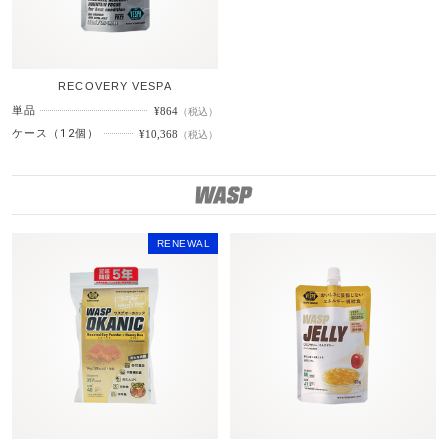
RECOVERY VESPA
単品
¥864
（税込）
ケース（12個）
¥10,368
（税込）
W
RENEWAL