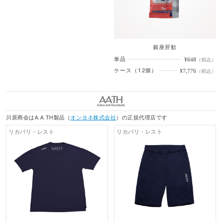
銀座肝歓
単品
¥648
（税込）
ケース（12個）
¥7,776
（税込）
A
川原商会はA.A.TH製品（
オンヨネ株式会社
）の正規代理店です
リカバリ・レスト
リカバリ・レスト