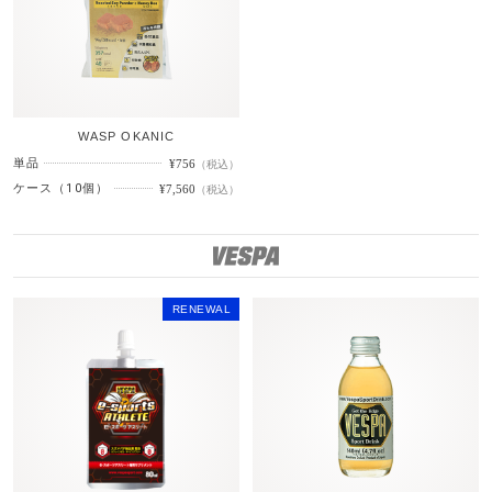
WASP OKANIC
単品
¥756
（税込）
ケース（10個）
¥7,560
（税込）
V
RENEWAL