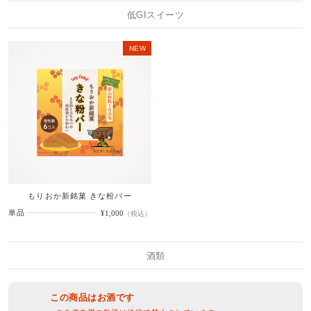
低GIスイーツ
NEW
もりおか新銘菓 きな粉バー
単品
¥1,000
（税込）
酒類
この商品はお酒です