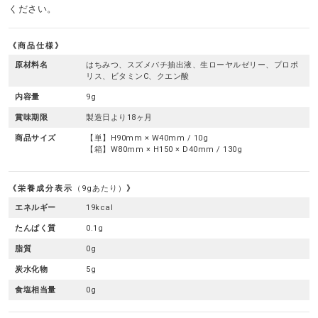
ください。
商品仕様
原材料名
はちみつ、スズメバチ抽出液、生ローヤルゼリー、プロポ
リス、ビタミンC、クエン酸
内容量
9g
賞味期限
製造日より18ヶ月
商品サイズ
【単】H90mm × W40mm / 10g
【箱】W80mm × H150 × D40mm / 130g
栄養成分表示
（9gあたり）
エネルギー
19kcal
たんぱく質
0.1g
脂質
0g
炭水化物
5g
食塩相当量
0g