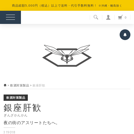
商品総額5,000円（税込）以上で送料・代引手数料無料！
※沖縄・離島除く
検索
0
>
飲酒対策製品
>
銀座肝歓
飲酒対策製品
銀座肝歓
ぎんざかんかん
夜の街のアスリートたちへ。
319018