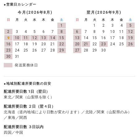
●営業日カレンダー
今月(2026年8月)
翌月(2026年9月)
日
月
火
水
木
金
土
日
月
火
水
木
金
土
1
1
2
3
4
5
2
3
4
5
6
7
8
6
7
8
9
10
11
12
9
10
11
12
13
14
15
13
14
15
16
17
18
19
16
17
18
19
20
21
22
20
21
22
23
24
25
26
23
24
25
26
27
28
29
27
28
29
30
30
31
発送業務休日
●地域別配達所要日数の目安
配達所要日数 1日（翌日）
東北／関東（山梨県を除く）
配達所要日数 ２日（翌々日）
北海道（道内地域により日数が変わります）／北陸／関東（山梨県のみ）
／東海／関西
配達所要日数 ３日以内
四国／中国