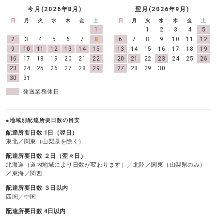
今月(2026年8月)
翌月(2026年9月)
日
月
火
水
木
金
土
日
月
火
水
木
金
土
1
1
2
3
4
5
2
3
4
5
6
7
8
6
7
8
9
10
11
12
9
10
11
12
13
14
15
13
14
15
16
17
18
19
16
17
18
19
20
21
22
20
21
22
23
24
25
26
23
24
25
26
27
28
29
27
28
29
30
30
31
発送業務休日
●地域別配達所要日数の目安
配達所要日数 1日（翌日）
東北／関東（山梨県を除く）
配達所要日数 ２日（翌々日）
北海道（道内地域により日数が変わります）／北陸／関東（山梨県のみ）
／東海／関西
配達所要日数 ３日以内
四国／中国
配達所要日数 4日以内