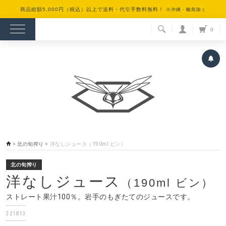
商品総額5,000円（税込）以上で送料・代引手数料無料！
※沖縄・離島除く
検索
0
>
北の旬搾り
>
洋なしジュース（190ml ビン）
北の旬搾り
洋なしジュース
（190ml ビン）
ストレート果汁100％。岩手のもぎたてのジュースです。
321813