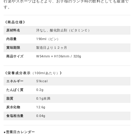
行楽やスポーツはもとより、お子様のランチ時の飲料としても最適で
す。
商品仕様
原材料名
洋なし、酸化防止剤（ビタミンＣ）
内容量
190ml（ビン）
賞味期限
製造日より１２ヶ月
商品サイズ
W54mm × H136mm / 320g
栄養成分表示
（100mlあたり）
エネルギー
51kcal
たんぱく質
0.2g
脂質
0.1g未満
炭水化物
12.6g
食塩相当量
0.04g
●営業日カレンダー