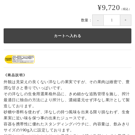
¥9,720
（税込）
数量：
商品説明
外観は見栄えの良くない洋なしの果実ですが、その果肉は緻密で、豊
潤な甘さと香りでいっぱいです。
その洋なしの生食用選果格外品に、きめ細かな追熟管理を施し、搾汁
最適日に独自の方法により搾汁し、濃縮還元せず洋なし果汁として製
造しております。
砂糖や香料を使わず、洋なしの持つ風味を出来る限り損なわず、生食
果実に近い味を保つ事の出来たジュースです。
容器を携帯性に優れたスタンディングパウチに、内容量は、飲みきり
サイズの190g入に設定しております。