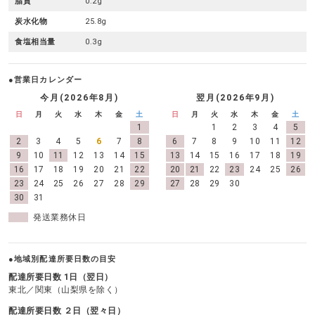
脂質
0.2g
炭水化物
25.8g
食塩相当量
0.3g
●営業日カレンダー
今月(2026年8月)
翌月(2026年9月)
日
月
火
水
木
金
土
日
月
火
水
木
金
土
1
1
2
3
4
5
2
3
4
5
6
7
8
6
7
8
9
10
11
12
9
10
11
12
13
14
15
13
14
15
16
17
18
19
16
17
18
19
20
21
22
20
21
22
23
24
25
26
23
24
25
26
27
28
29
27
28
29
30
30
31
発送業務休日
●地域別配達所要日数の目安
配達所要日数 1日（翌日）
東北／関東（山梨県を除く）
配達所要日数 ２日（翌々日）