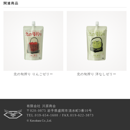
関連商品
北の旬搾り りんごゼリー
北の旬搾り 洋なしゼリー
有限会社 川原商会
〒020-0875 岩手県盛岡市清水町3番10号
TEL.019-654-1600 / FAX.019-622-3873
© Kawahara Co.,Ltd.