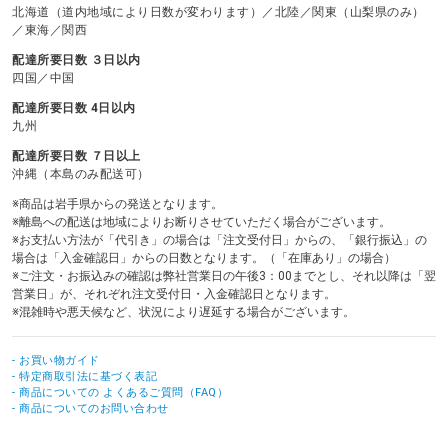
北海道（道内地域により日数が変わります）／北陸／関東（山梨県のみ）
／東海／関西
配達所要日数 ３日以内
四国／中国
配達所要日数 4日以内
九州
配達所要日数 ７日以上
沖縄（本島のみ配送可）
※商品は岩手県からの発送となります。
※離島への配送は地域によりお断りさせていただく場合がございます。
※お支払い方法が「代引き」の場合は「注文受付日」からの、「銀行振込」の
場合は「入金確認日」からの日数となります。（「在庫あり」の場合）
※ご注文・お振込みの確認は弊社営業日の午後3：00までとし、それ以降は「翌
営業日」が、それぞれ注文受付日・入金確認日となります。
※混雑時や悪天候など、状況により遅延する場合がございます。
- お買い物ガイド
- 特定商取引法に基づく表記
- 商品についての よくあるご質問（FAQ）
- 商品についてのお問い合わせ