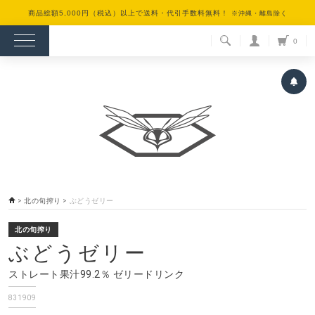
商品総額5,000円（税込）以上で送料・代引手数料無料！
※沖縄・離島除く
検索
0
>
北の旬搾り
>
ぶどうゼリー
北の旬搾り
ぶどうゼリー
ストレート果汁99.2％ ゼリードリンク
831909