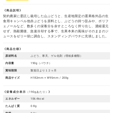
商品説明
契約農家に委託し栽培した山ぶどうと、生産地限定の選果格外品の生
食用キャンベル他赤ぶどうを原料とし、ぶどうの持つ旨みや、ポリフ
ェノールなど、数多くの栄養分を余すところなく搾り出し、濃縮還元
せず、熱殺菌後、急速冷却する事で、生果本来の風味がそのままのジ
ュースをゼリー状に調合し、スタンディングパウチに充填しました。
商品仕様
原材料名
ぶどう、寒天、ゲル化剤（増粘多糖類）
内容量
190g（パウチ）
賞味期限
製造日より１２ヶ月
商品サイズ
H182mm × W95mm / 200g
栄養成分表示
（190gあたり）
エネルギー
106.4kcal
たんぱく質
0.8g