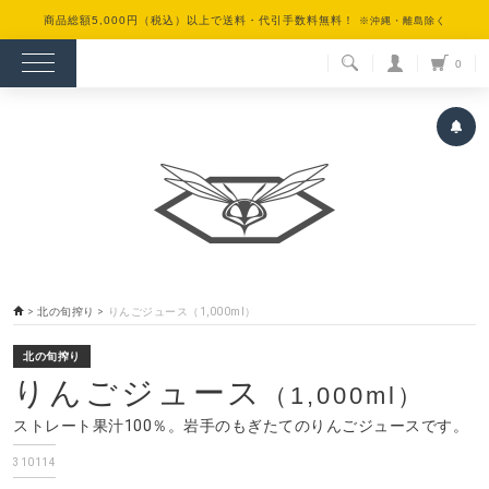
商品総額5,000円（税込）以上で送料・代引手数料無料！
※沖縄・離島除く
検索
0
>
北の旬搾り
>
りんごジュース（1,000ml）
北の旬搾り
りんごジュース
（1,000ml）
ストレート果汁100％。岩手のもぎたてのりんごジュースです。
310114