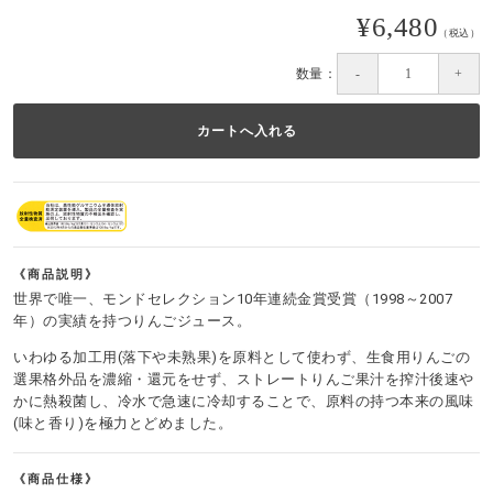
¥6,480
（税込）
数量：
商品説明
世界で唯一、モンドセレクション10年連続金賞受賞（1998～2007
年）の実績を持つりんごジュース。
いわゆる加工用(落下や未熟果)を原料として使わず、生食用りんごの
選果格外品を濃縮・還元をせず、ストレートりんご果汁を搾汁後速や
かに熱殺菌し、冷水で急速に冷却することで、原料の持つ本来の風味
(味と香り)を極力とどめました。
商品仕様