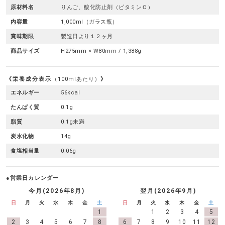
原材料名
りんご、酸化防止剤（ビタミンＣ）
内容量
1,000ml（ガラス瓶）
賞味期限
製造日より１２ヶ月
商品サイズ
H275mm × W80mm / 1,388g
栄養成分表示
（100mlあたり）
エネルギー
56kcal
たんぱく質
0.1g
脂質
0.1g未満
炭水化物
14g
食塩相当量
0.06g
●営業日カレンダー
今月(2026年8月)
翌月(2026年9月)
日
月
火
水
木
金
土
日
月
火
水
木
金
土
1
1
2
3
4
5
2
3
4
5
6
7
8
6
7
8
9
10
11
12