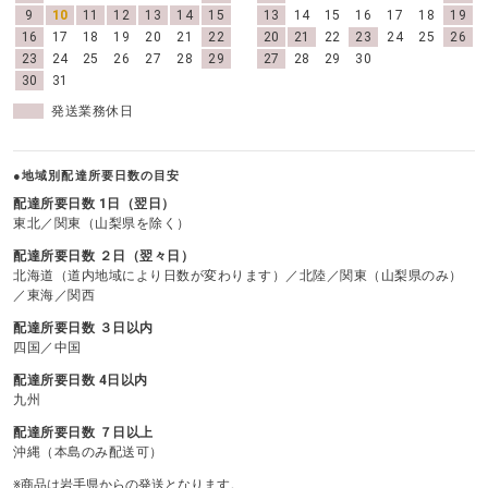
9
10
11
12
13
14
15
13
14
15
16
17
18
19
16
17
18
19
20
21
22
20
21
22
23
24
25
26
23
24
25
26
27
28
29
27
28
29
30
30
31
発送業務休日
●地域別配達所要日数の目安
配達所要日数 1日（翌日）
東北／関東（山梨県を除く）
配達所要日数 ２日（翌々日）
北海道（道内地域により日数が変わります）／北陸／関東（山梨県のみ）
／東海／関西
配達所要日数 ３日以内
四国／中国
配達所要日数 4日以内
九州
配達所要日数 ７日以上
沖縄（本島のみ配送可）
※商品は岩手県からの発送となります。