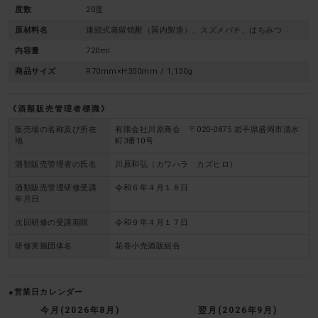
度数
20度
原材料名
連続式蒸留焼酎（国内製造）、スズメバチ、はちみつ
内容量
720ml
商品サイズ
R70mm×H300mm / 1,130g
酒類販売管理者標識
販売場の名称及び所在
有限会社川原商会 〒020-0875 岩手県盛岡市清水
地
町3番10号
酒類販売管理者の氏名
川原和弘（カワハラ カズヒロ）
酒類販売管理研修受講
令和６年４月１８日
年月日
次回研修の受講期限
令和９年４月１７日
研修実施団体名
花巻小売酒販組合
●営業日カレンダー
今月(2026年8月)
翌月(2026年9月)