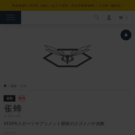
商品総額5,000円（税込）以上で送料・代引手数料無料！
※沖縄・離島除く
検索
0
>
酒類
>
雀蜂
酒類
NEW
雀蜂
スズメバチ
VESPAスポーツサプリメント開発のスズメバチ焼酎
207216