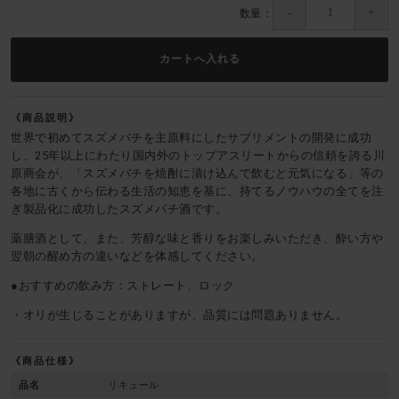
数量：
商品説明
世界で初めてスズメバチを主原料にしたサプリメントの開発に成功
し、25年以上にわたり国内外のトップアスリートからの信頼を誇る川
原商会が、「スズメバチを焼酎に漬け込んで飲むと元気になる」等の
各地に古くから伝わる生活の知恵を基に、持てるノウハウの全てを注
ぎ製品化に成功したスズメバチ酒です。
薬膳酒として、また、芳醇な味と香りをお楽しみいただき、酔い方や
翌朝の醒め方の違いなどを体感してください。
●おすすめの飲み方：ストレート、ロック
・オリが生じることがありますが、品質には問題ありません。
商品仕様
品名
リキュール