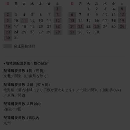
日
月
火
水
木
金
土
日
月
火
水
木
金
土
1
1
2
3
4
5
2
3
4
5
6
7
8
6
7
8
9
10
11
12
9
10
11
12
13
14
15
13
14
15
16
17
18
19
16
17
18
19
20
21
22
20
21
22
23
24
25
26
23
24
25
26
27
28
29
27
28
29
30
30
31
発送業務休日
●地域別配達所要日数の目安
配達所要日数 1日（翌日）
東北／関東（山梨県を除く）
配達所要日数 ２日（翌々日）
北海道（道内地域により日数が変わります）／北陸／関東（山梨県のみ）
／東海／関西
配達所要日数 ３日以内
四国／中国
配達所要日数 4日以内
九州