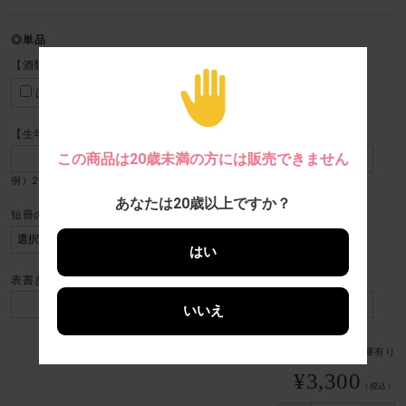
単品
【酒類販売年齢確認 私は20歳以上です】
はい
【生年月日】
この商品は20歳未満の方には販売できません
あなたは20歳以上ですか？
短冊のし
はい
表書き（５文字以内／名入れ不可）
いいえ
在庫状態 : 在庫有り
¥3,300
（税込）