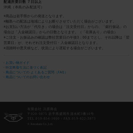
配達所要日数 ７日以上
沖縄（本島のみ配送可）
※商品は岩手県からの発送となります。
※離島への配送は地域によりお断りさせていただく場合がございます。
※お支払い方法が「代引き」の場合は「注文受付日」からの、「銀行振込」の
場合は「入金確認日」からの日数となります。（「在庫あり」の場合）
※ご注文・お振込みの確認は弊社営業日の午後3：00までとし、それ以降は「翌
営業日」が、それぞれ注文受付日・入金確認日となります。
※混雑時や悪天候など、状況により遅延する場合がございます。
- お買い物ガイド
- 特定商取引法に基づく表記
- 商品についての よくあるご質問（FAQ）
- 商品についてのお問い合わせ
有限会社 川原商会
〒020-0875 岩手県盛岡市清水町3番10号
TEL.019-654-1600 / FAX.019-622-3873
© Kawahara Co.,Ltd.