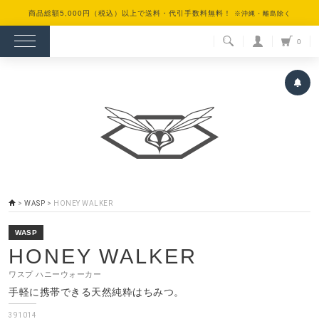
商品総額5,000円（税込）以上で送料・代引手数料無料！
※沖縄・離島除く
検索
0
>
WASP
>
HONEY WALKER
WASP
HONEY WALKER
ワスプ ハニーウォーカー
手軽に携帯できる天然純粋はちみつ。
391014