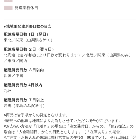
発送業務休日
●地域別配達所要日数の目安
配達所要日数 1日（翌日）
東北／関東（山梨県を除く）
配達所要日数 ２日（翌々日）
北海道（道内地域により日数が変わります）／北陸／関東（山梨県のみ）
／東海／関西
配達所要日数 ３日以内
四国／中国
配達所要日数 4日以内
九州
配達所要日数 ７日以上
沖縄（本島のみ配送可）
※商品は岩手県からの発送となります。
※離島への配送は地域によりお断りさせていただく場合がございます。
※お支払い方法が「代引き」の場合は「注文受付日」からの、「銀行振込」の
場合は「入金確認日」からの日数となります。（「在庫あり」の場合）
※ご注文・お振込みの確認は弊社営業日の午後3：00までとし、それ以降は「翌