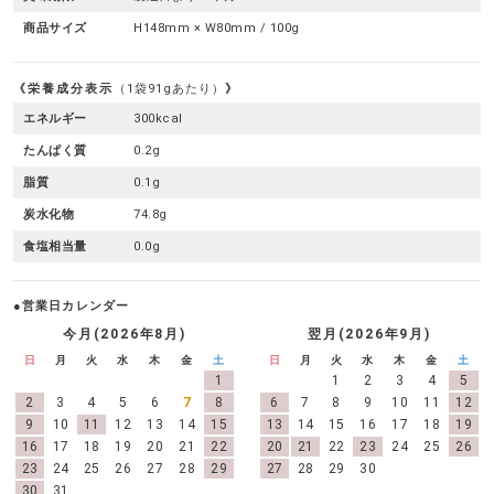
商品サイズ
H148mm × W80mm / 100g
栄養成分表示
（1袋91gあたり）
エネルギー
300kcal
たんぱく質
0.2g
脂質
0.1g
炭水化物
74.8g
食塩相当量
0.0g
●営業日カレンダー
今月(2026年8月)
翌月(2026年9月)
日
月
火
水
木
金
土
日
月
火
水
木
金
土
1
1
2
3
4
5
2
3
4
5
6
7
8
6
7
8
9
10
11
12
9
10
11
12
13
14
15
13
14
15
16
17
18
19
16
17
18
19
20
21
22
20
21
22
23
24
25
26
23
24
25
26
27
28
29
27
28
29
30
30
31