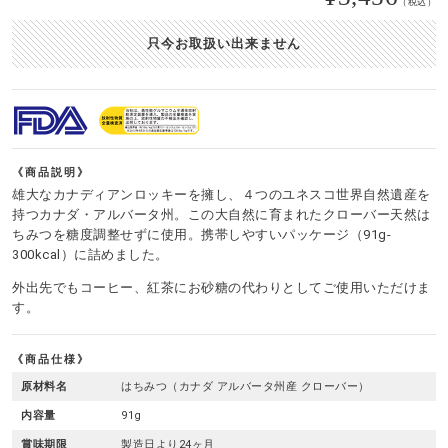
（税込）
只今お取扱い出来ません
商品説明
雄大なカナディアンロッキーを擁し、４つのユネスコ世界自然遺産を
持つカナダ・アルバータ州。この大自然に育まれたクローバー天然は
ちみつを糖度調整せずに使用。携帯しやすいパッケージ（91g-
300kcal）に詰めました。
外出先でもコーヒー、紅茶にお砂糖の代わりとしてご使用いただけま
す。
商品仕様
原材料名
はちみつ（カナダ アルバータ州産 クローバー）
内容量
91g
賞味期限
製造日より24ヶ月